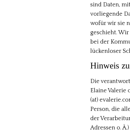
sind Daten, mi
vorliegende Da
wofür wir sie 
geschieht. Wir 
bei der Kommun
lückenloser Sc
Hinweis zur
Die verantwortl
Elaine Valerie 
(at) evalerie.c
Person, die al
der Verarbeitu
Adressen o. Ä.)