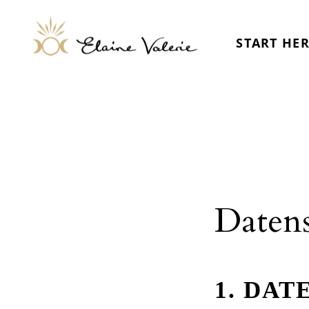
START HE
Datens
1. DAT