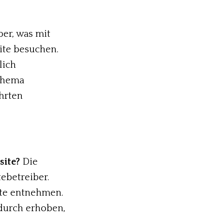
er, was mit
ite besuchen.
lich
 Thema
hrten
site?
Die
ebetreiber.
te entnehmen.
durch erhoben,