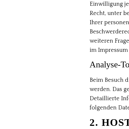
Einwilligung j
Recht, unter 
Ihrer personen
Beschwerderech
weiteren Frage
im Impressum 
Analyse-Too
Beim Besuch di
werden. Das g
Detaillierte I
folgenden Dat
2. HO