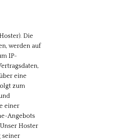
Hoster). Die
en, werden auf
um IP-
ertragsdaten,
über eine
folgt zum
 und
e einer
ine-Angebots
. Unser Hoster
 seiner