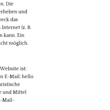
n. Die
 erheben und
weck das
nternet (z. B.
n kann. Ein
icht möglich.
Website ist:
n E-Mail: hello
uristische
e und Mittel
E-Mail-