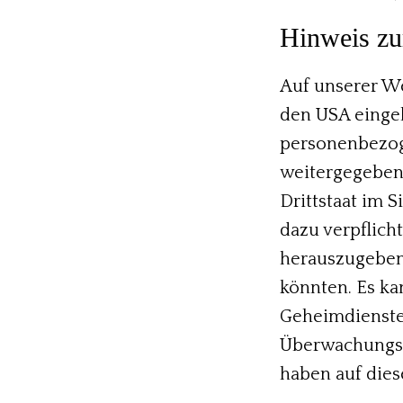
Hinweis zu
Auf unserer We
den USA eingeb
personenbezog
weitergegeben 
Drittstaat im 
dazu verpflich
herauszugeben,
könnten. Es ka
Geheimdienste)
Überwachungsz
haben auf dies