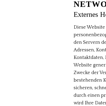
NETWO
Externes H
Diese Website 
personenbezoge
den Servern des
Adressen, Kon
Kontaktdaten, 
Website generi
Zwecke der Ver
bestehenden Ku
sicheren, schn
durch einen pro
wird Ihre Daten