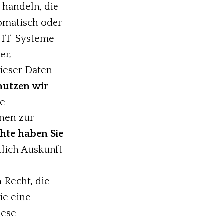
n handeln, die
omatisch oder
e IT-Systeme
er,
dieser Daten
nutzen wir
ie
nnen zur
hte haben Sie
tlich Auskunft
 Recht, die
ie eine
iese