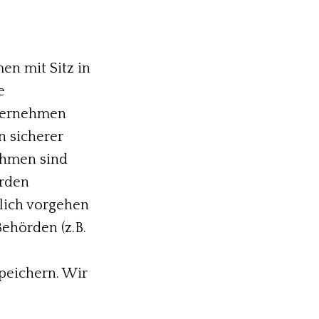
n mit Sitz in
e
nternehmen
n sicherer
ehmen sind
örden
tlich vorgehen
ehörden (z.B.
peichern. Wir