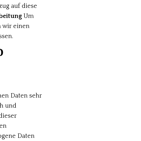
zug auf diese
rbeitung
Um
 wir einen
ssen.
D
hen Daten sehr
ch und
dieser
den
ogene Daten